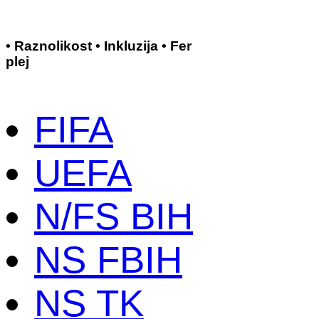
• Raznolikost • Inkluzija • Fer
plej
FIFA
UEFA
N/FS BIH
NS FBIH
NS TK