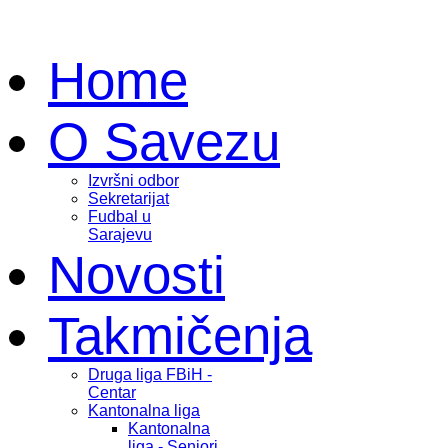
Home
O Savezu
Izvršni odbor
Sekretarijat
Fudbal u
Sarajevu
Novosti
Takmičenja
Druga liga FBiH -
Centar
Kantonalna liga
Kantonalna
liga - Seniori