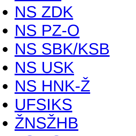
NS ZDK
NS PZ-O
NS SBK/KSB
NS USK
NS HNK-Ž
UFSIKS
ŽNSŽHB