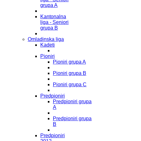
grupa A
Kantonalna
liga - Seniori
grupa B
Omladinska liga
Kadeti
Pioniri
Pioniri grupa A
Pioniri grupa B
Pioniri grupa C
Predpioniri
Predpioniri grupa
A
Predpioniri grupa
B
Predpioniri