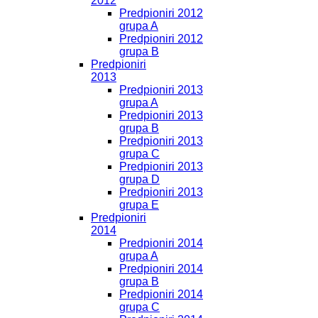
2012
Predpioniri 2012
grupa A
Predpioniri 2012
grupa B
Predpioniri
2013
Predpioniri 2013
grupa A
Predpioniri 2013
grupa B
Predpioniri 2013
grupa C
Predpioniri 2013
grupa D
Predpioniri 2013
grupa E
Predpioniri
2014
Predpioniri 2014
grupa A
Predpioniri 2014
grupa B
Predpioniri 2014
grupa C