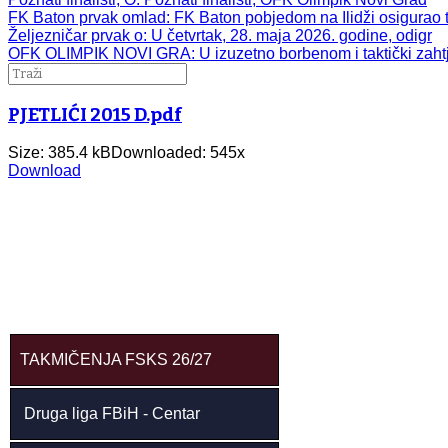
FK Baton prvak omlad
: FK Baton pobjedom na Ilidži osigurao t
Željezničar prvak o
: U četvrtak, 28. maja 2026. godine, odigr
OFK OLIMPIK NOVI GRA
: U izuzetno borbenom i taktički zah
PJETLIĆI 2015 D.pdf
Size: 385.4 kB
Downloaded:
545
x
Download
TAKMIČENJA FSKS 26/27
Druga liga FBiH - Centar