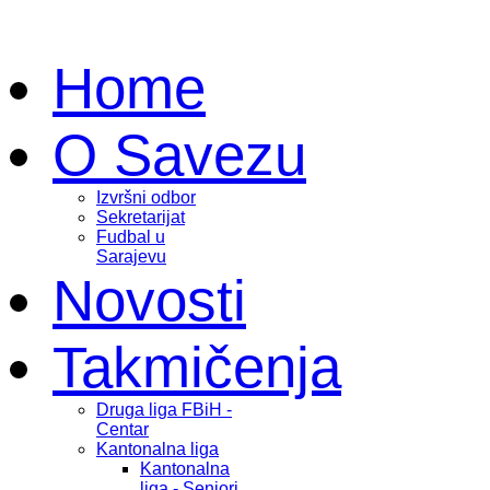
Home
O Savezu
Izvršni odbor
Sekretarijat
Fudbal u
Sarajevu
Novosti
Takmičenja
Druga liga FBiH -
Centar
Kantonalna liga
Kantonalna
liga - Seniori