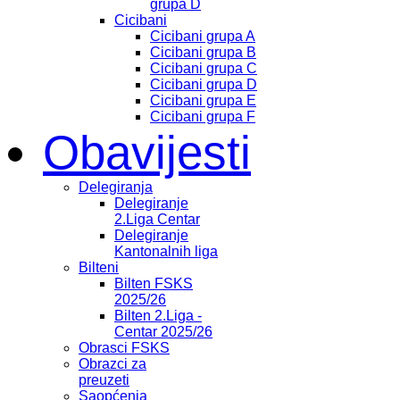
grupa D
Cicibani
Cicibani grupa A
Cicibani grupa B
Cicibani grupa C
Cicibani grupa D
Cicibani grupa E
Cicibani grupa F
Obavijesti
Delegiranja
Delegiranje
2.Liga Centar
Delegiranje
Kantonalnih liga
Bilteni
Bilten FSKS
2025/26
Bilten 2.Liga -
Centar 2025/26
Obrasci FSKS
Obrazci za
preuzeti
Saopćenja