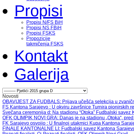
Propisi
Propisi N/FS BiH
Propisi NS FBiH
Propisi FSKS
Propozicije
takmičenja FSKS
Kontakt
Galerija
Novosti
OBAVIJEST ZA FUDBALS
: Prijava učešća selekcija u zvanič
FS Kantona Sarajevo
: U okviru završnice Turnira pionirskih r
Svečana ceremonija d
: Na stadionu “Otoka” Fudbalski savez 
OFK OLIMPIK NOVI GRA
: Danas je na stadionu „Otoka“, pred
FK Sarajevo osvojio
: U finalnoj utakmici Kupa Kantona Saraj
FINALE KANTONALNE LI
: Fudbalski savez Kantona Sarajev
Poznati finalisti, O
: Poznati finalisti, OFK Olimpik Novi Grad