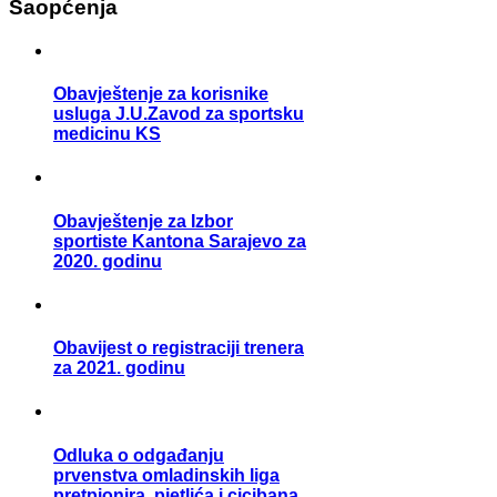
Saopćenja
Obavještenje za korisnike
usluga J.U.Zavod za sportsku
medicinu KS
Obavještenje za Izbor
sportiste Kantona Sarajevo za
2020. godinu
Obavijest o registraciji trenera
za 2021. godinu
Odluka o odgađanju
prvenstva omladinskih liga
pretpionira, pjetlića i cicibana