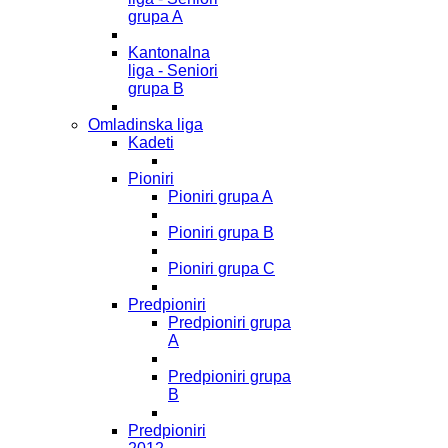
grupa A
Kantonalna
liga - Seniori
grupa B
Omladinska liga
Kadeti
Pioniri
Pioniri grupa A
Pioniri grupa B
Pioniri grupa C
Predpioniri
Predpioniri grupa
A
Predpioniri grupa
B
Predpioniri