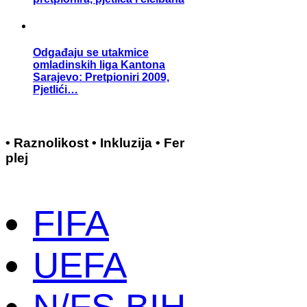
Odgađaju se utakmice
omladinskih liga Kantona
Sarajevo: Pretpioniri 2009,
Pjetlići…
• Raznolikost • Inkluzija • Fer
plej
FIFA
UEFA
N/FS BIH