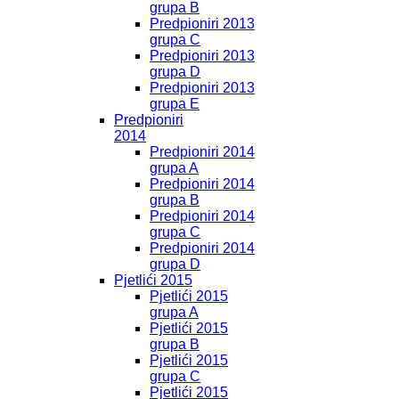
grupa B
Predpioniri 2013
grupa C
Predpioniri 2013
grupa D
Predpioniri 2013
grupa E
Predpioniri
2014
Predpioniri 2014
grupa A
Predpioniri 2014
grupa B
Predpioniri 2014
grupa C
Predpioniri 2014
grupa D
Pjetlići 2015
Pjetlići 2015
grupa A
Pjetlići 2015
grupa B
Pjetlići 2015
grupa C
Pjetlići 2015