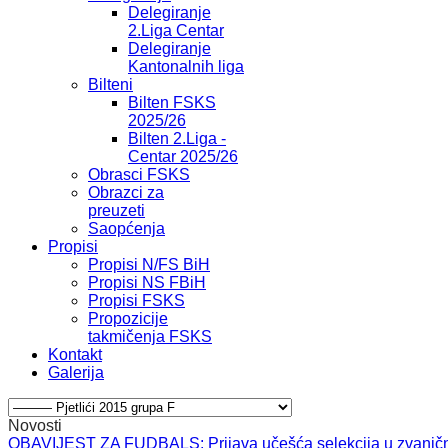
Delegiranje
2.Liga Centar
Delegiranje
Kantonalnih liga
Bilteni
Bilten FSKS
2025/26
Bilten 2.Liga -
Centar 2025/26
Obrasci FSKS
Obrazci za
preuzeti
Saopćenja
Propisi
Propisi N/FS BiH
Propisi NS FBiH
Propisi FSKS
Propozicije
takmičenja FSKS
Kontakt
Galerija
Novosti
OBAVIJEST ZA FUDBALS
: Prijava učešća selekcija u zvanič