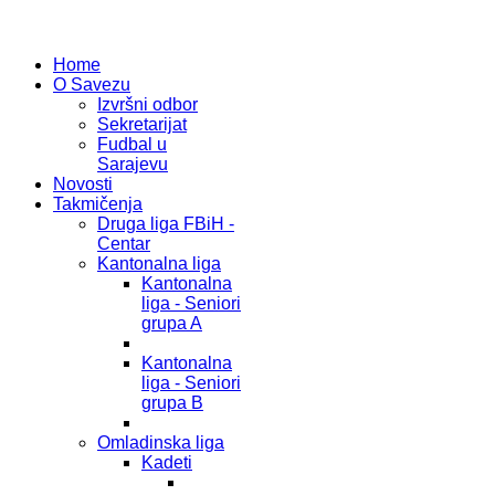
Home
O Savezu
Izvršni odbor
Sekretarijat
Fudbal u
Sarajevu
Novosti
Takmičenja
Druga liga FBiH -
Centar
Kantonalna liga
Kantonalna
liga - Seniori
grupa A
Kantonalna
liga - Seniori
grupa B
Omladinska liga
Kadeti