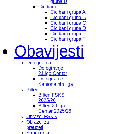
grupa D
Cicibani
Cicibani grupa A
Cicibani grupa B
Cicibani grupa C
Cicibani grupa D
Cicibani grupa E
Cicibani grupa F
Obavijesti
Delegiranja
Delegiranje
2.Liga Centar
Delegiranje
Kantonalnih liga
Bilteni
Bilten FSKS
2025/26
Bilten 2.Liga -
Centar 2025/26
Obrasci FSKS
Obrazci za
preuzeti
Saopćenja