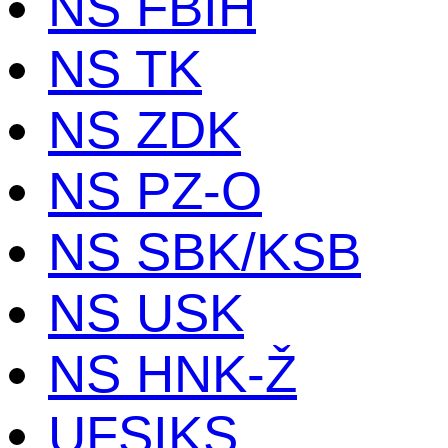
NS FBIH
NS TK
NS ZDK
NS PZ-O
NS SBK/KSB
NS USK
NS HNK-Ž
UFSIKS