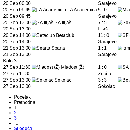
20 Sep 00:00
Sarajevo
20 Sep 09:45
FA Academica
5 : 0
20 Sep 09:45
Sarajevo
20 Sep 13:00
SA Ilijaš
7 : 5
20 Sep 13:00
Ilijaš
20 Sep 14:00
Betaclub
11 : 0
20 Sep 14:00
Sarajevo
21 Sep 13:00
Sparta
1 : 1
21 Sep 13:00
Sarajevo
Kolo 3
27 Sep 11:30
Mladost (Ž)
1 : 0
27 Sep 11:30
Župča
27 Sep 13:00
Sokolac
3 : 3
27 Sep 13:00
Sokolac
Početak
Prethodna
1
2
3
…
Sljedeća