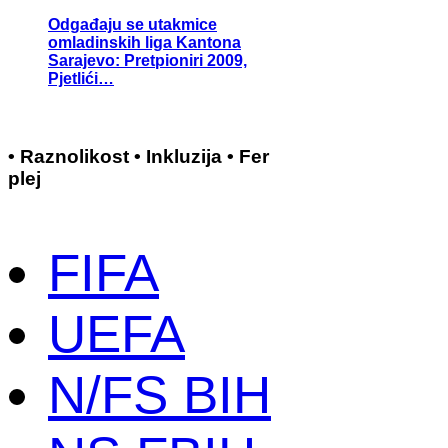
Odgađaju se utakmice
omladinskih liga Kantona
Sarajevo: Pretpioniri 2009,
Pjetlići…
• Raznolikost • Inkluzija • Fer
plej
FIFA
UEFA
N/FS BIH