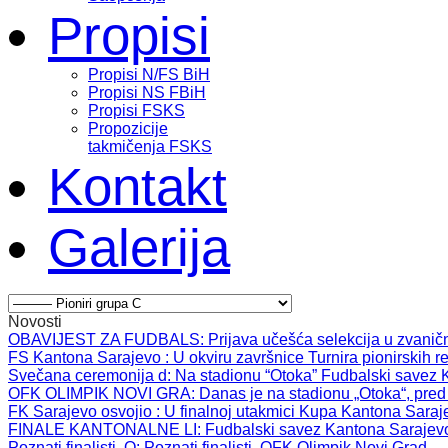
Propisi
Propisi N/FS BiH
Propisi NS FBiH
Propisi FSKS
Propozicije
takmičenja FSKS
Kontakt
Galerija
Novosti
OBAVIJEST ZA FUDBALS
: Prijava učešća selekcija u zvanič
FS Kantona Sarajevo
: U okviru završnice Turnira pionirskih r
Svečana ceremonija d
: Na stadionu “Otoka” Fudbalski savez 
OFK OLIMPIK NOVI GRA
: Danas je na stadionu „Otoka“, pred
FK Sarajevo osvojio
: U finalnoj utakmici Kupa Kantona Saraj
FINALE KANTONALNE LI
: Fudbalski savez Kantona Sarajev
Poznati finalisti, O
: Poznati finalisti, OFK Olimpik Novi Grad