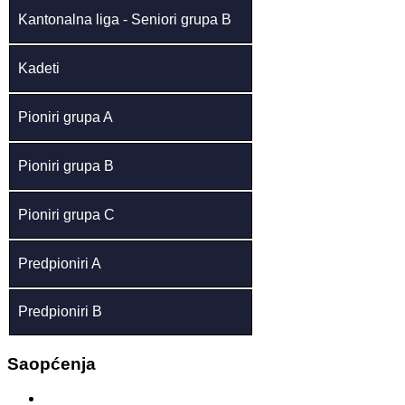
Kantonalna liga - Seniori grupa B
Kadeti
Pioniri grupa A
Pioniri grupa B
Pioniri grupa C
Predpioniri A
Predpioniri B
Saopćenja