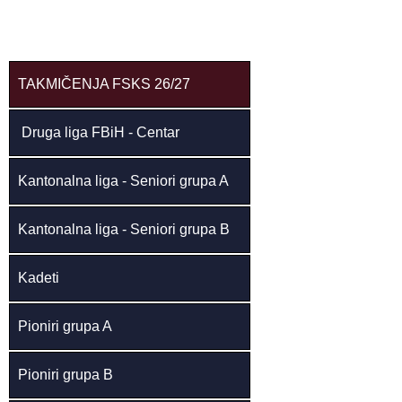
TAKMIČENJA FSKS 26/27
Druga liga FBiH - Centar
Kantonalna liga - Seniori grupa A
Kantonalna liga - Seniori grupa B
Kadeti
Pioniri grupa A
Pioniri grupa B