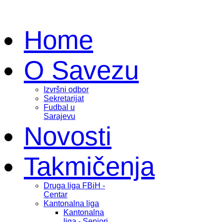
Home
O Savezu
Izvršni odbor
Sekretarijat
Fudbal u
Sarajevu
Novosti
Takmičenja
Druga liga FBiH -
Centar
Kantonalna liga
Kantonalna
liga - Seniori