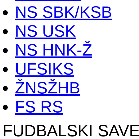
NS SBK/KSB
NS USK
NS HNK-Ž
UFSIKS
ŽNSŽHB
FS RS
FUDBALSKI SAV