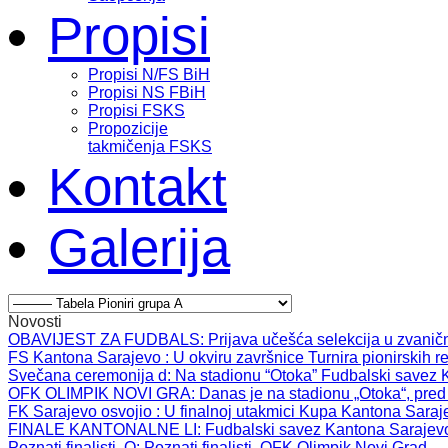
Propisi
Propisi N/FS BiH
Propisi NS FBiH
Propisi FSKS
Propozicije
takmičenja FSKS
Kontakt
Galerija
Novosti
OBAVIJEST ZA FUDBALS
: Prijava učešća selekcija u zvanič
FS Kantona Sarajevo
: U okviru završnice Turnira pionirskih r
Svečana ceremonija d
: Na stadionu “Otoka” Fudbalski savez 
OFK OLIMPIK NOVI GRA
: Danas je na stadionu „Otoka“, pred
FK Sarajevo osvojio
: U finalnoj utakmici Kupa Kantona Saraj
FINALE KANTONALNE LI
: Fudbalski savez Kantona Sarajev
Poznati finalisti, O
: Poznati finalisti, OFK Olimpik Novi Grad