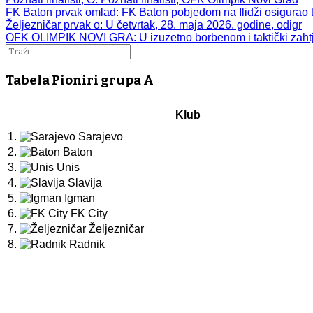
FK Baton prvak omlad
: FK Baton pobjedom na Ilidži osigurao t
Željezničar prvak o
: U četvrtak, 28. maja 2026. godine, odigr
OFK OLIMPIK NOVI GRA
: U izuzetno borbenom i taktički zah
Tabela Pioniri grupa A
Klub
1.
Sarajevo
2.
Baton
3.
Unis
4.
Slavija
5.
Igman
6.
FK City
7.
Željezničar
8.
Radnik