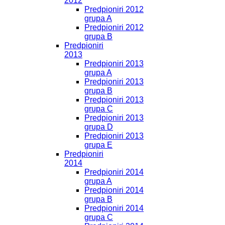
2012
Predpioniri 2012
grupa A
Predpioniri 2012
grupa B
Predpioniri
2013
Predpioniri 2013
grupa A
Predpioniri 2013
grupa B
Predpioniri 2013
grupa C
Predpioniri 2013
grupa D
Predpioniri 2013
grupa E
Predpioniri
2014
Predpioniri 2014
grupa A
Predpioniri 2014
grupa B
Predpioniri 2014
grupa C