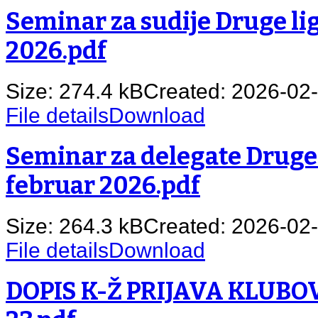
Seminar za sudije Druge lig
2026.pdf
Size: 274.4 kB
Created: 2026-02
File details
Download
Seminar za delegate Druge l
februar 2026.pdf
Size: 264.3 kB
Created: 2026-02
File details
Download
DOPIS K-Ž PRIJAVA KLUBOV