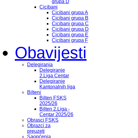
grupa D
Cicibani
Cicibani grupa A
Cicibani grupa B
Cicibani grupa C
Cicibani grupa D
Cicibani grupa E
Cicibani grupa F
Obavijesti
Delegiranja
Delegiranje
2.Liga Centar
Delegiranje
Kantonalnih liga
Bilteni
Bilten FSKS
2025/26
Bilten 2.Liga -
Centar 2025/26
Obrasci FSKS
Obrazci za
preuzeti
Saopćenja