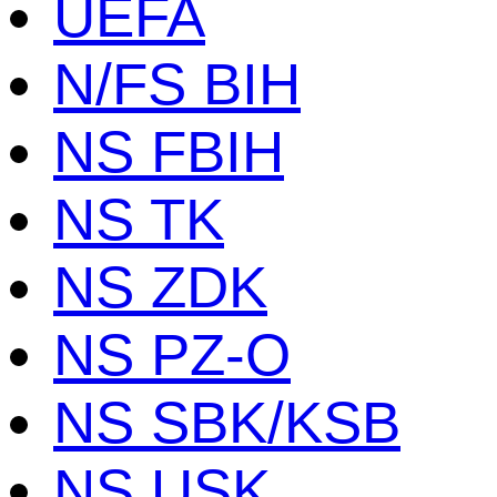
UEFA
N/FS BIH
NS FBIH
NS TK
NS ZDK
NS PZ-O
NS SBK/KSB
NS USK