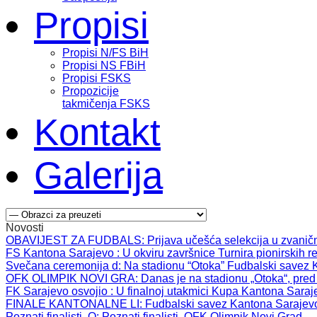
Propisi
Propisi N/FS BiH
Propisi NS FBiH
Propisi FSKS
Propozicije
takmičenja FSKS
Kontakt
Galerija
Novosti
OBAVIJEST ZA FUDBALS
: Prijava učešća selekcija u zvanič
FS Kantona Sarajevo
: U okviru završnice Turnira pionirskih r
Svečana ceremonija d
: Na stadionu “Otoka” Fudbalski savez 
OFK OLIMPIK NOVI GRA
: Danas je na stadionu „Otoka“, pred
FK Sarajevo osvojio
: U finalnoj utakmici Kupa Kantona Saraj
FINALE KANTONALNE LI
: Fudbalski savez Kantona Sarajev
Poznati finalisti, O
: Poznati finalisti, OFK Olimpik Novi Grad