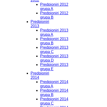
2012
Predpioniri 2012
grupa A
Predpioniri 2012
grupa B
Predpioniri
2013
Predpioniri 2013
grupa A
Predpioniri 2013
grupa B
Predpioniri 2013
grupa C
Predpioniri 2013
grupa D
Predpioniri 2013
grupa E
Predpioniri
2014
Predpioniri 2014
grupa A
Predpioniri 2014
grupa B
Predpioniri 2014
grupa C