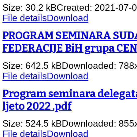
Size: 30.2 kB
Created: 2021-07-0
File details
Download
PROGRAM SEMINARA SUDA
FEDERACIJE BiH grupa CENTA
Size: 642.5 kB
Downloaded:
788
File details
Download
Program seminara delegat
ljeto 2022 .pdf
Size: 524.5 kB
Downloaded:
855
File details
Download