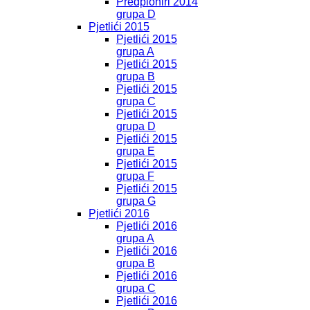
Predpioniri 2014
grupa D
Pjetlići 2015
Pjetlići 2015
grupa A
Pjetlići 2015
grupa B
Pjetlići 2015
grupa C
Pjetlići 2015
grupa D
Pjetlići 2015
grupa E
Pjetlići 2015
grupa F
Pjetlići 2015
grupa G
Pjetlići 2016
Pjetlići 2016
grupa A
Pjetlići 2016
grupa B
Pjetlići 2016
grupa C
Pjetlići 2016