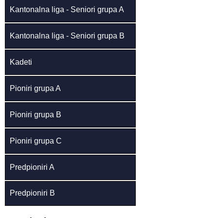
Kantonalna liga - Seniori grupa A
Kantonalna liga - Seniori grupa B
Kadeti
Pioniri grupa A
Pioniri grupa B
Pioniri grupa C
Predpioniri A
Predpioniri B