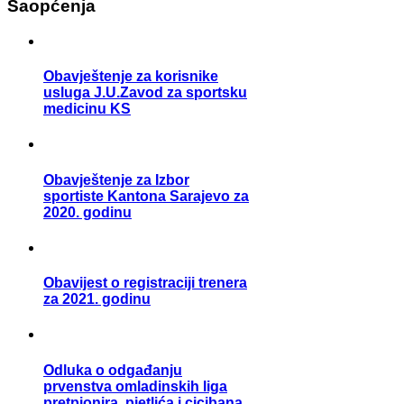
Saopćenja
Obavještenje za korisnike
usluga J.U.Zavod za sportsku
medicinu KS
Obavještenje za Izbor
sportiste Kantona Sarajevo za
2020. godinu
Obavijest o registraciji trenera
za 2021. godinu
Odluka o odgađanju
prvenstva omladinskih liga
pretpionira, pjetlića i cicibana