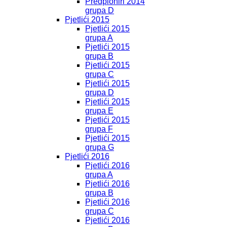
Predpioniri 2014
grupa D
Pjetlići 2015
Pjetlići 2015
grupa A
Pjetlići 2015
grupa B
Pjetlići 2015
grupa C
Pjetlići 2015
grupa D
Pjetlići 2015
grupa E
Pjetlići 2015
grupa F
Pjetlići 2015
grupa G
Pjetlići 2016
Pjetlići 2016
grupa A
Pjetlići 2016
grupa B
Pjetlići 2016
grupa C
Pjetlići 2016