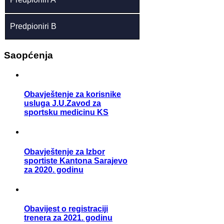
Predpioniri B
Saopćenja
Obavještenje za korisnike
usluga J.U.Zavod za
sportsku medicinu KS
Obavještenje za Izbor
sportiste Kantona Sarajevo
za 2020. godinu
Obavijest o registraciji
trenera za 2021. godinu