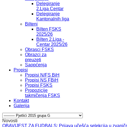
Delegiranje
2.Liga Centar
Delegiranje
Kantonalnih liga
Bilteni
Bilten FSKS
2025/26
Bilten 2.Liga -
Centar 2025/26
Obrasci FSKS
Obrazci za
preuzeti
Saopćenja
Propisi
Propisi N/FS BiH
Propisi NS FBiH
Propisi FSKS
Propozicije
takmičenja FSKS
Kontakt
Galerija
Novosti
OBAVIJEST ZA FUDBALS
: Prijava učešća selekcija u zvanič