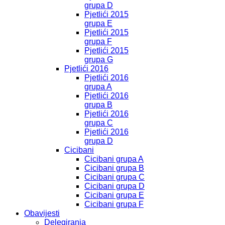
grupa D
Pjetlići 2015
grupa E
Pjetlići 2015
grupa F
Pjetlići 2015
grupa G
Pjetlići 2016
Pjetlići 2016
grupa A
Pjetlići 2016
grupa B
Pjetlići 2016
grupa C
Pjetlići 2016
grupa D
Cicibani
Cicibani grupa A
Cicibani grupa B
Cicibani grupa C
Cicibani grupa D
Cicibani grupa E
Cicibani grupa F
Obavijesti
Delegiranja