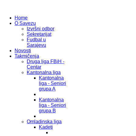
Home
O Savezu
Izvršni odbor
Sekretarijat
Fudbal u
Sarajevu
Novosti
Takmičenja
Druga liga FBiH -
Centar
Kantonalna liga
Kantonalna
liga - Seniori
grupa A
Kantonalna
liga - Seniori
grupa B
Omladinska liga
Kadeti