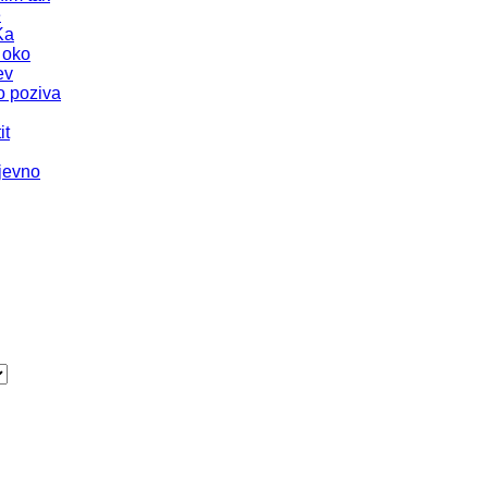
e
Ka
 oko
ev
o poziva
it
tjevno