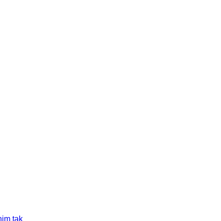
nim tak