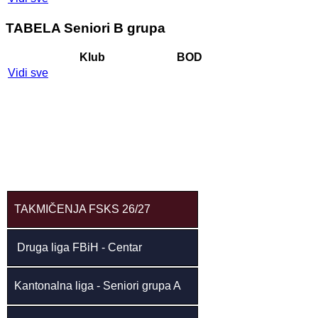
TABELA Seniori B grupa
Klub
BOD
Vidi sve
TAKMIČENJA FSKS 26/27
Druga liga FBiH - Centar
Kantonalna liga - Seniori grupa A