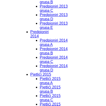
grupa B
Predpioniri 2013
grupa C
Predpioniri 2013
grupa D
Predpioniri 2013
grupa E
Predpioniri
2014
Predpioniri 2014
grupa A
Predpioniri 2014
grupa B
Predpioniri 2014
grupa C
Predpioniri 2014
grupa D
Pjetlići 2015
Pjetlići 2015
grupa A
Pjetlići 2015
grupa B
Pjetlići 2015
grupa C
Pjetlići 2015