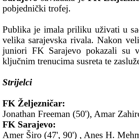
pobjednički trofej.
Publika je imala priliku uživati u s
velika sarajevska rivala. Nakon ve
juniori FK Sarajevo pokazali su vi
ključnim trenucima susreta te zasluž
Strijelci
FK Željezničar:
Jonathan Freeman (50'), Amar Zahiro
FK Sarajevo:
Amer Širo (47', 90') , Anes H. Mehm