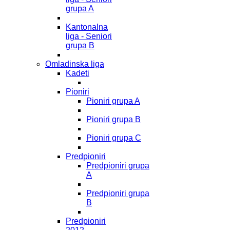
grupa A
Kantonalna
liga - Seniori
grupa B
Omladinska liga
Kadeti
Pioniri
Pioniri grupa A
Pioniri grupa B
Pioniri grupa C
Predpioniri
Predpioniri grupa
A
Predpioniri grupa
B
Predpioniri