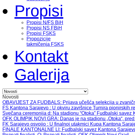
Propisi
Propisi N/FS BiH
Propisi NS FBiH
Propisi FSKS
Propozicije
takmičenja FSKS
Kontakt
Galerija
Novosti
OBAVIJEST ZA FUDBALS
: Prijava učešća selekcija u zvanič
FS Kantona Sarajevo
: U okviru završnice Turnira pionirskih r
Svečana ceremonija d
: Na stadionu “Otoka” Fudbalski savez 
OFK OLIMPIK NOVI GRA
: Danas je na stadionu „Otoka“, pred
FK Sarajevo osvojio
: U finalnoj utakmici Kupa Kantona Saraj
FINALE KANTONALNE LI
: Fudbalski savez Kantona Sarajev
Poznati finalisti, O
: Poznati finalisti, OFK Olimpik Novi Grad