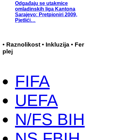
Odgađaju se utakmice
omladinskih liga Kantona
Sarajevo: Pretpioniri 2009,
Pjetlići…
• Raznolikost • Inkluzija • Fer
plej
FIFA
UEFA
N/FS BIH
NS FBIH