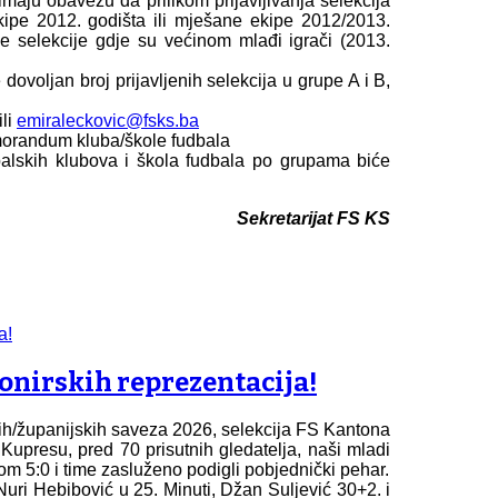
 imaju obavezu da prilikom prijavljivanja selekcija
kipe 2012. godišta ili mješane ekipe 2012/2013.
e selekcije gdje su većinom mlađi igrači (2013.
dovoljan broj prijavljenih selekcija u grupe A i B,
ili
emiraleckovic@fsks.ba
morandum kluba/škole fudbala
alskih klubova i škola fudbala po grupama biće
Sekretarijat FS KS
onirskih reprezentacija!
nih/županijskih saveza 2026, selekcija FS Kantona
 Kupresu, pred 70 prisutnih gledatelja, naši mladi
tom 5:0 i time zasluženo podigli pobjednički pehar.
Nuri Hebibović u 25. Minuti, Džan Suljević 30+2. i