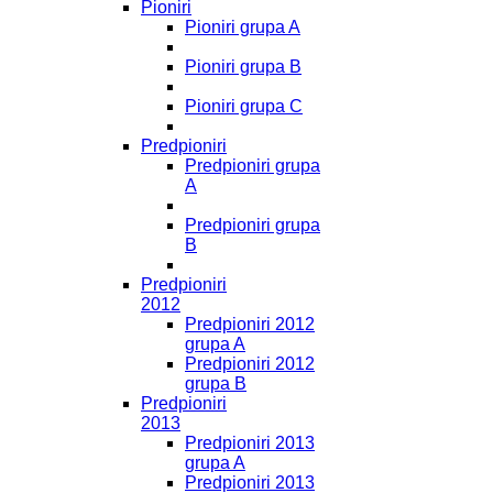
Pioniri
Pioniri grupa A
Pioniri grupa B
Pioniri grupa C
Predpioniri
Predpioniri grupa
A
Predpioniri grupa
B
Predpioniri
2012
Predpioniri 2012
grupa A
Predpioniri 2012
grupa B
Predpioniri
2013
Predpioniri 2013
grupa A
Predpioniri 2013