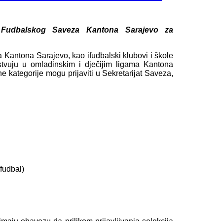
a Fudbalskog Saveza Kantona Sarajevo za
a Kantona Sarajevo, kao ifudbalski klubovi i škole
stvuju u omladinskim i dječijim ligama Kantona
e kategorije mogu prijaviti u Sekretarijat Saveza,
 fudbal)