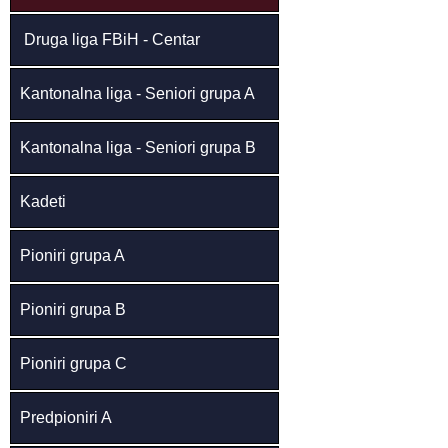
Druga liga FBiH - Centar
Kantonalna liga - Seniori grupa A
Kantonalna liga - Seniori grupa B
Kadeti
Pioniri grupa A
Pioniri grupa B
Pioniri grupa C
Predpioniri A