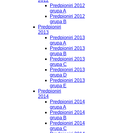
2012
Predpioniri 2012
grupa A
Predpioniri 2012
grupa B
Predpioniri
2013
Predpioniri 2013
grupa A
Predpioniri 2013
grupa B
Predpioniri 2013
grupa C
Predpioniri 2013
grupa D
Predpioniri 2013
grupa E
Predpioniri
2014
Predpioniri 2014
grupa A
Predpioniri 2014
grupa B
Predpioniri 2014
grupa C