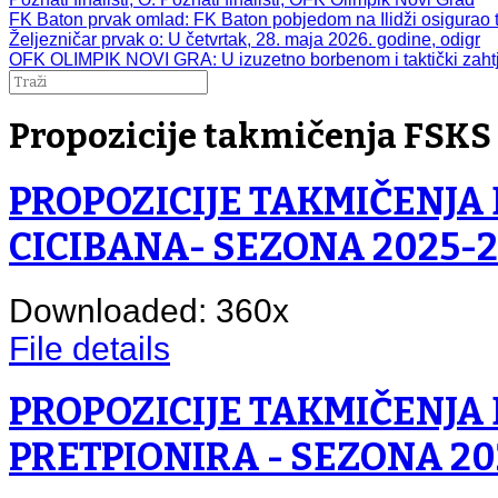
FK Baton prvak omlad
: FK Baton pobjedom na Ilidži osigurao t
Željezničar prvak o
: U četvrtak, 28. maja 2026. godine, odigr
OFK OLIMPIK NOVI GRA
: U izuzetno borbenom i taktički zah
Propozicije takmičenja FSKS
PROPOZICIJE TAKMIČENJA D
CICIBANA- SEZONA 2025-2
Downloaded:
360
x
File details
PROPOZICIJE TAKMIČENJA 
PRETPIONIRA - SEZONA 202