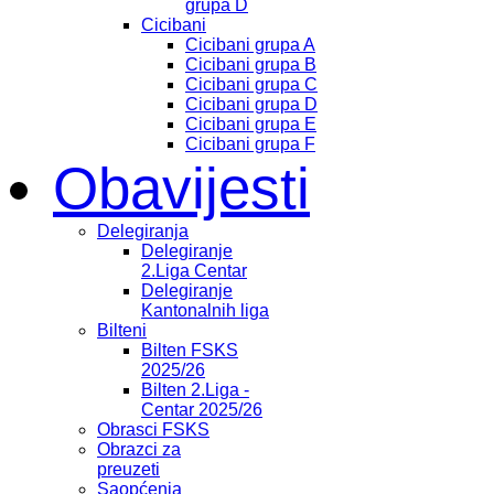
grupa D
Cicibani
Cicibani grupa A
Cicibani grupa B
Cicibani grupa C
Cicibani grupa D
Cicibani grupa E
Cicibani grupa F
Obavijesti
Delegiranja
Delegiranje
2.Liga Centar
Delegiranje
Kantonalnih liga
Bilteni
Bilten FSKS
2025/26
Bilten 2.Liga -
Centar 2025/26
Obrasci FSKS
Obrazci za
preuzeti
Saopćenja