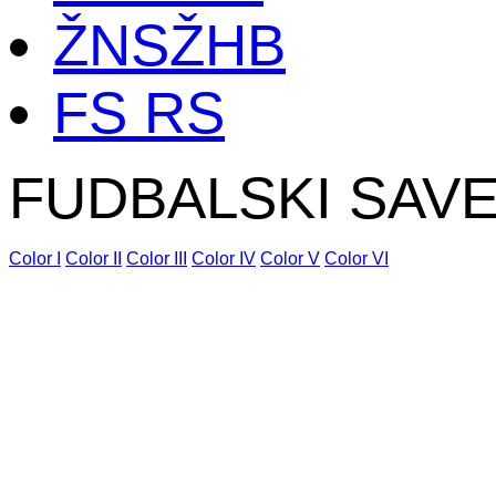
ŽNSŽHB
FS RS
FUDBALSKI SAV
Color I
Color II
Color III
Color IV
Color V
Color VI