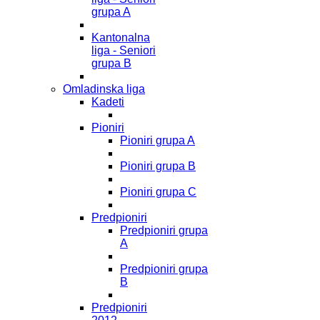
grupa A
Kantonalna
liga - Seniori
grupa B
Omladinska liga
Kadeti
Pioniri
Pioniri grupa A
Pioniri grupa B
Pioniri grupa C
Predpioniri
Predpioniri grupa
A
Predpioniri grupa
B
Predpioniri