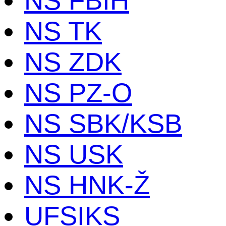
NS FBIH
NS TK
NS ZDK
NS PZ-O
NS SBK/KSB
NS USK
NS HNK-Ž
UFSIKS