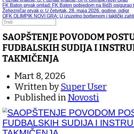
FK Baton prvak omlad
: FK Baton pobjedom na Ilidži osigurao t
Željezničar prvak o
: U četvrtak, 28. maja 2026. godine, odigr
OFK OLIMPIK NOVI GRA
: U izuzetno borbenom i taktički zah
SAOPŠTENJE POVODOM POST
FUDBALSKIH SUDIJA I INSTRU
TAKMIČENJA
Mart 8, 2026
Written by
Super User
Published in
Novosti