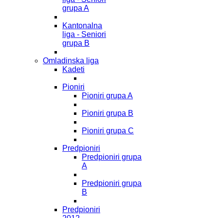
grupa A
Kantonalna
liga - Seniori
grupa B
Omladinska liga
Kadeti
Pioniri
Pioniri grupa A
Pioniri grupa B
Pioniri grupa C
Predpioniri
Predpioniri grupa
A
Predpioniri grupa
B
Predpioniri