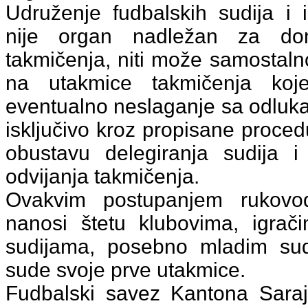
Udruženje fudbalskih sudija i 
nije organ nadležan za do
takmičenja, niti može samostalno
na utakmice takmičenja koj
eventualno neslaganje sa odluk
isključivo kroz propisane proced
obustavu delegiranja sudija i
odvijanja takmičenja.
Ovakvim postupanjem rukovo
nanosi štetu klubovima, igrač
sudijama, posebno mladim sudi
sude svoje prve utakmice.
Fudbalski savez Kantona Sara