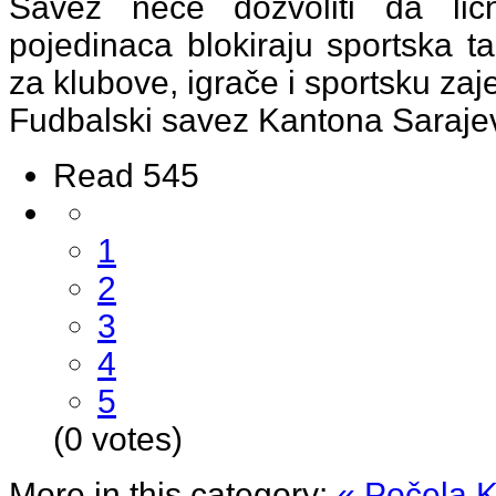
Savez neće dozvoliti da ličn
pojedinaca blokiraju sportska t
za klubove, igrače i sportsku zaj
Fudbalski savez Kantona Saraje
Read 545
1
2
3
4
5
(0 votes)
More in this category:
« Počela K