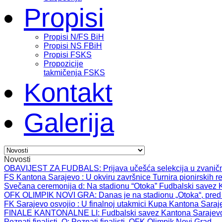
Propisi
Propisi N/FS BiH
Propisi NS FBiH
Propisi FSKS
Propozicije
takmičenja FSKS
Kontakt
Galerija
Novosti
OBAVIJEST ZA FUDBALS
: Prijava učešća selekcija u zvanič
FS Kantona Sarajevo
: U okviru završnice Turnira pionirskih r
Svečana ceremonija d
: Na stadionu “Otoka” Fudbalski savez 
OFK OLIMPIK NOVI GRA
: Danas je na stadionu „Otoka“, pred
FK Sarajevo osvojio
: U finalnoj utakmici Kupa Kantona Saraj
FINALE KANTONALNE LI
: Fudbalski savez Kantona Sarajev
Poznati finalisti, O
: Poznati finalisti, OFK Olimpik Novi Grad