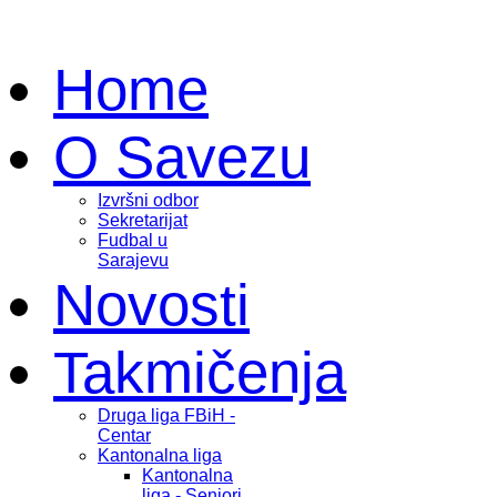
Home
O Savezu
Izvršni odbor
Sekretarijat
Fudbal u
Sarajevu
Novosti
Takmičenja
Druga liga FBiH -
Centar
Kantonalna liga
Kantonalna
liga - Seniori