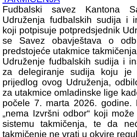
Fudbalski savez Kantona Sa
Udruženja fudbalskih sudija i 
koji potpisuje potpredsjednik Ud
se Savez obavještava o odbij
predstojeće utakmice takmičenja
Udruženje fudbalskih sudija i i
za delegiranje sudija koju 
prijedlog ovog Udruženja, odbilo
za utakmice omladinske lige kad
počele 7. marta 2026. godine
„nema Izvršni odbor“ koji može
sistemu takmičenja, te da neć
takmičenje ne vrati u okvire regu