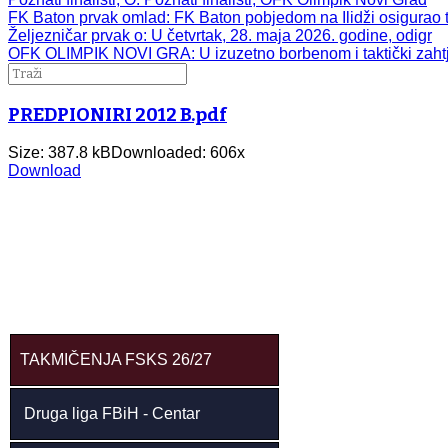
FK Baton prvak omlad
: FK Baton pobjedom na Ilidži osigurao t
Željezničar prvak o
: U četvrtak, 28. maja 2026. godine, odigr
OFK OLIMPIK NOVI GRA
: U izuzetno borbenom i taktički zah
PREDPIONIRI 2012 B.pdf
Size: 387.8 kB
Downloaded:
606
x
Download
TAKMIČENJA FSKS 26/27
Druga liga FBiH - Centar