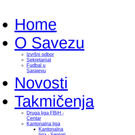
Home
O Savezu
Izvršni odbor
Sekretarijat
Fudbal u
Sarajevu
Novosti
Takmičenja
Druga liga FBiH -
Centar
Kantonalna liga
Kantonalna
liga - Seniori