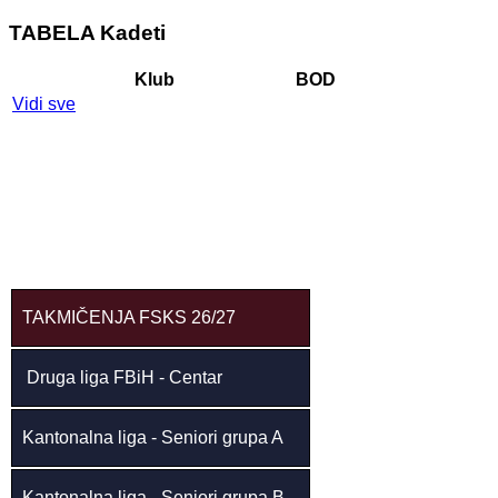
TABELA Kadeti
Klub
BOD
Vidi sve
TAKMIČENJA FSKS 26/27
Druga liga FBiH - Centar
Kantonalna liga - Seniori grupa A
Kantonalna liga - Seniori grupa B