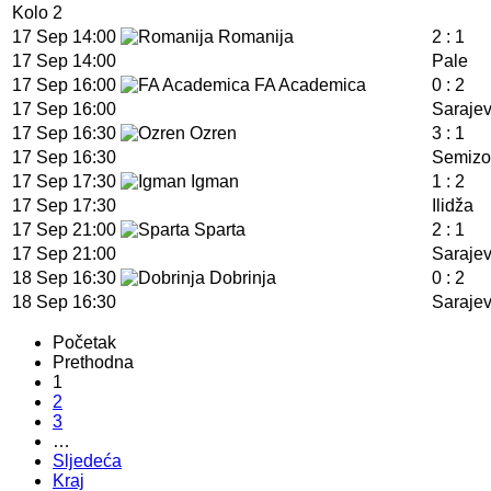
Kolo 2
17 Sep 14:00
Romanija
2 : 1
17 Sep 14:00
Pale
17 Sep 16:00
FA Academica
0 : 2
17 Sep 16:00
Saraje
17 Sep 16:30
Ozren
3 : 1
17 Sep 16:30
Semizo
17 Sep 17:30
Igman
1 : 2
17 Sep 17:30
Ilidža
17 Sep 21:00
Sparta
2 : 1
17 Sep 21:00
Saraje
18 Sep 16:30
Dobrinja
0 : 2
18 Sep 16:30
Saraje
Početak
Prethodna
1
2
3
…
Sljedeća
Kraj