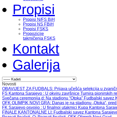
Propisi
Propisi N/FS BiH
Propisi NS FBiH
Propisi FSKS
Propozicije
takmičenja FSKS
Kontakt
Galerija
Novosti
OBAVIJEST ZA FUDBALS
: Prijava učešća selekcija u zvanič
FS Kantona Sarajevo
: U okviru završnice Turnira pionirskih r
Svečana ceremonija d
: Na stadionu “Otoka” Fudbalski savez 
OFK OLIMPIK NOVI GRA
: Danas je na stadionu „Otoka“, pred
FK Sarajevo osvojio
: U finalnoj utakmici Kupa Kantona Saraj
FINALE KANTONALNE LI
: Fudbalski savez Kantona Sarajev
Poznati finalisti, O
: Poznati finalisti, OFK Olimpik Novi Grad