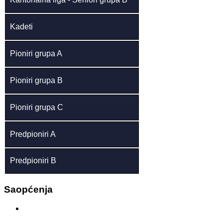
Kadeti
Pioniri grupa A
Pioniri grupa B
Pioniri grupa C
Predpioniri A
Predpioniri B
Saopćenja