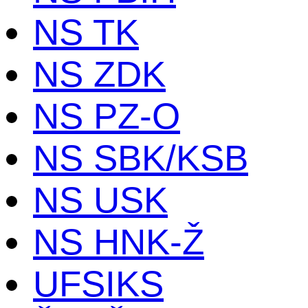
NS TK
NS ZDK
NS PZ-O
NS SBK/KSB
NS USK
NS HNK-Ž
UFSIKS