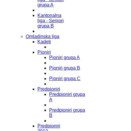
grupa A
Kantonalna
liga - Seniori
grupa B
Omladinska liga
Kadeti
Pioniri
Pioniri grupa A
Pioniri grupa B
Pioniri grupa C
Predpioniri
Predpioniri grupa
A
Predpioniri grupa
B
Predpioniri