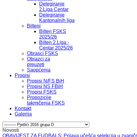
Delegiranje
2.Liga Centar
Delegiranje
Kantonalnih liga
Bilteni
Bilten FSKS
2025/26
Bilten 2.Liga -
Centar 2025/26
Obrasci FSKS
Obrazci za
preuzeti
Saopćenja
Propisi
Propisi N/FS BiH
Propisi NS FBiH
Propisi FSKS
Propozicije
takmičenja FSKS
Kontakt
Galerija
Novosti
OBAVIJEST ZA FUDBALS
: Prijava učešća selekcija u zvanič