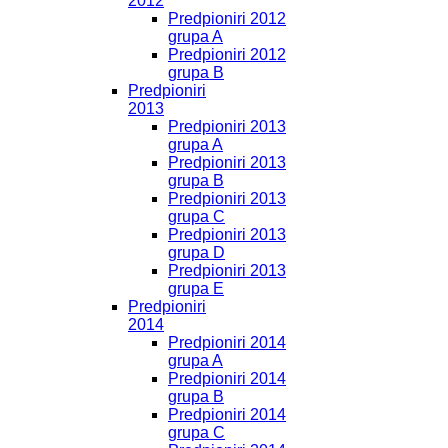
2012
Predpioniri 2012
grupa A
Predpioniri 2012
grupa B
Predpioniri
2013
Predpioniri 2013
grupa A
Predpioniri 2013
grupa B
Predpioniri 2013
grupa C
Predpioniri 2013
grupa D
Predpioniri 2013
grupa E
Predpioniri
2014
Predpioniri 2014
grupa A
Predpioniri 2014
grupa B
Predpioniri 2014
grupa C