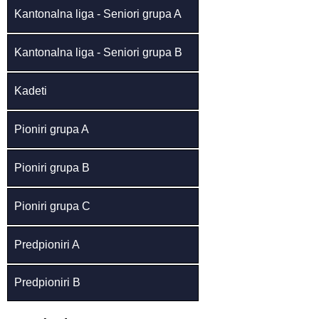
Kantonalna liga - Seniori grupa A
Kantonalna liga - Seniori grupa B
Kadeti
Pioniri grupa A
Pioniri grupa B
Pioniri grupa C
Predpioniri A
Predpioniri B