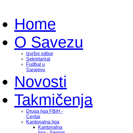
Home
O Savezu
Izvršni odbor
Sekretarijat
Fudbal u
Sarajevu
Novosti
Takmičenja
Druga liga FBiH -
Centar
Kantonalna liga
Kantonalna
liga - Seniori