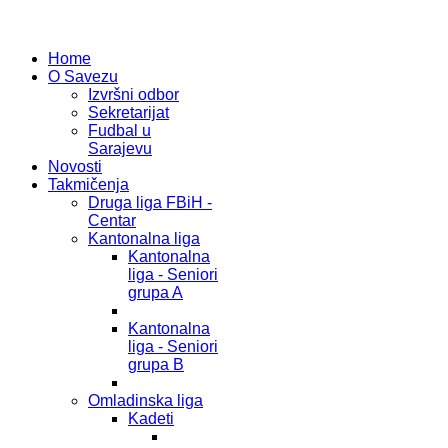
Home
O Savezu
Izvršni odbor
Sekretarijat
Fudbal u
Sarajevu
Novosti
Takmičenja
Druga liga FBiH -
Centar
Kantonalna liga
Kantonalna
liga - Seniori
grupa A
Kantonalna
liga - Seniori
grupa B
Omladinska liga
Kadeti