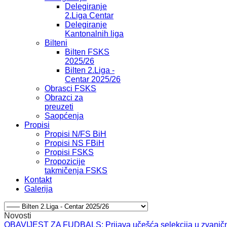
Delegiranje
2.Liga Centar
Delegiranje
Kantonalnih liga
Bilteni
Bilten FSKS
2025/26
Bilten 2.Liga -
Centar 2025/26
Obrasci FSKS
Obrazci za
preuzeti
Saopćenja
Propisi
Propisi N/FS BiH
Propisi NS FBiH
Propisi FSKS
Propozicije
takmičenja FSKS
Kontakt
Galerija
Novosti
OBAVIJEST ZA FUDBALS
: Prijava učešća selekcija u zvanič