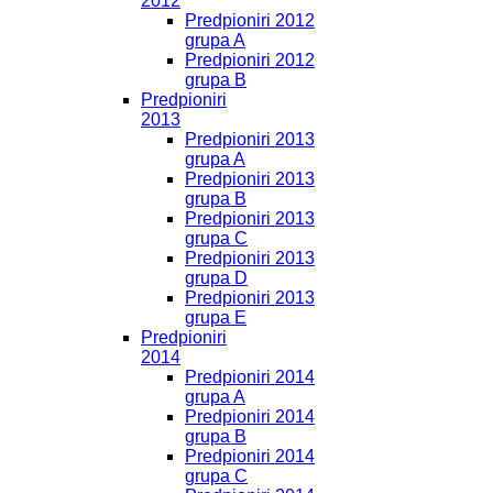
2012
Predpioniri 2012
grupa A
Predpioniri 2012
grupa B
Predpioniri
2013
Predpioniri 2013
grupa A
Predpioniri 2013
grupa B
Predpioniri 2013
grupa C
Predpioniri 2013
grupa D
Predpioniri 2013
grupa E
Predpioniri
2014
Predpioniri 2014
grupa A
Predpioniri 2014
grupa B
Predpioniri 2014
grupa C