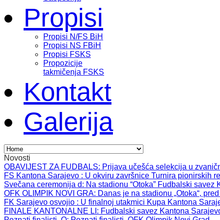
Propisi
Propisi N/FS BiH
Propisi NS FBiH
Propisi FSKS
Propozicije
takmičenja FSKS
Kontakt
Galerija
Novosti
OBAVIJEST ZA FUDBALS
: Prijava učešća selekcija u zvanič
FS Kantona Sarajevo
: U okviru završnice Turnira pionirskih r
Svečana ceremonija d
: Na stadionu “Otoka” Fudbalski savez 
OFK OLIMPIK NOVI GRA
: Danas je na stadionu „Otoka“, pred
FK Sarajevo osvojio
: U finalnoj utakmici Kupa Kantona Saraj
FINALE KANTONALNE LI
: Fudbalski savez Kantona Sarajev
Poznati finalisti, O
: Poznati finalisti, OFK Olimpik Novi Grad