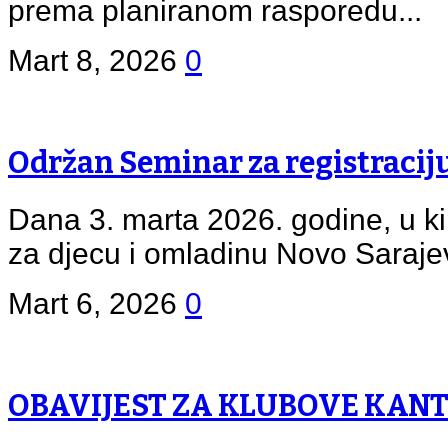
prema planiranom rasporedu...
Mart 8, 2026
0
Održan Seminar za registracij
Dana 3. marta 2026. godine, u k
za djecu i omladinu Novo Sarajev
Mart 6, 2026
0
OBAVIJEST ZA KLUBOVE KAN