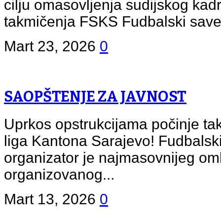
cilju omasovljenja sudijskog kadr
takmičenja FSKS Fudbalski save
Mart 23, 2026
0
SAOPŠTENJE ZA JAVNOST
Uprkos opstrukcijama počinje tak
liga Kantona Sarajevo! Fudbalsk
organizator je najmasovnijeg oml
organizovanog...
Mart 13, 2026
0