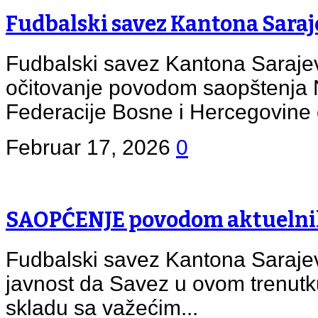
Fudbalski savez Kantona Sara
Fudbalski savez Kantona Sarajev
očitovanje povodom saopštenja
Federacije Bosne i Hercegovine o
Februar 17, 2026
0
SAOPĆENJE povodom aktuelni
Fudbalski savez Kantona Sarajev
javnost da Savez u ovom trenutku
skladu sa važećim...