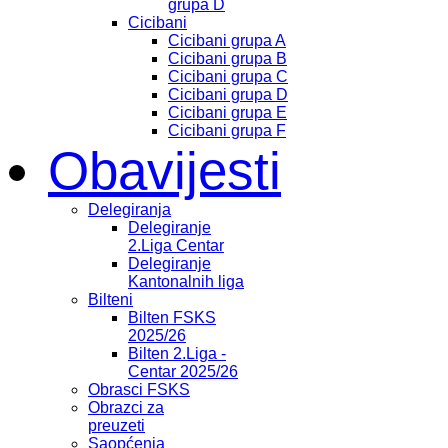
grupa D
Cicibani
Cicibani grupa A
Cicibani grupa B
Cicibani grupa C
Cicibani grupa D
Cicibani grupa E
Cicibani grupa F
Obavijesti
Delegiranja
Delegiranje
2.Liga Centar
Delegiranje
Kantonalnih liga
Bilteni
Bilten FSKS
2025/26
Bilten 2.Liga -
Centar 2025/26
Obrasci FSKS
Obrazci za
preuzeti
Saopćenja