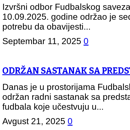
Izvršni odbor Fudbalskog saveza
10.09.2025. godine održao je se
potrebu da obavijesti...
Septembar 11, 2025
0
ODRŽAN SASTANAK SA PRED
Danas je u prostorijama Fudbal
održan radni sastanak sa predst
fudbala koje učestvuju u...
Avgust 21, 2025
0