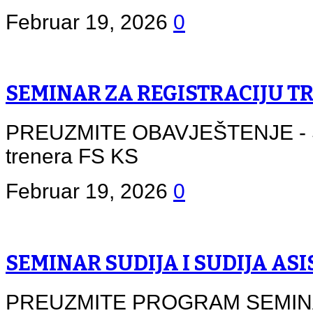
Februar 19, 2026
0
SEMINAR ZA REGISTRACIJU T
PREUZMITE OBAVJEŠTENJE - 
trenera FS KS
Februar 19, 2026
0
SEMINAR SUDIJA I SUDIJA AS
PREUZMITE PROGRAM SEMINAR