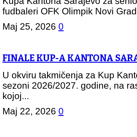
Kupa Kantona Sarajevo za seni
fudbaleri OFK Olimpik Novi Grad.
Maj 25, 2026
0
FINALE KUP-A KANTONA SAR
U okviru takmičenja za Kup Kant
sezoni 2026/2027. godine, na ras
kojoj...
Maj 22, 2026
0