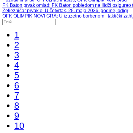
FK Baton prvak omlad
: FK Baton pobjedom na Ilidži osigurao t
Željezničar prvak o
: U četvrtak, 28. maja 2026. godine, odigr
OFK OLIMPIK NOVI GRA
: U izuzetno borbenom i taktički zah
1
2
3
4
5
6
7
8
9
10