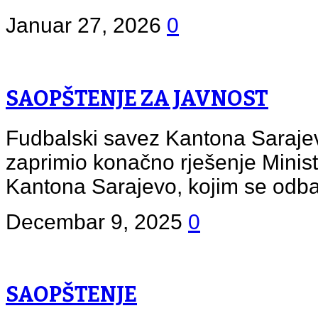
Januar 27, 2026
0
SAOPŠTENJE ZA JAVNOST
Fudbalski savez Kantona Sarajev
zaprimio konačno rješenje Minist
Kantona Sarajevo, kojim se odba
Decembar 9, 2025
0
SAOPŠTENJE