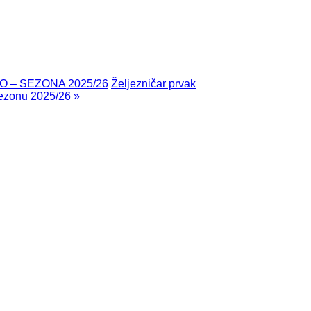
 – SEZONA 2025/26
Željezničar prvak
sezonu 2025/26 »