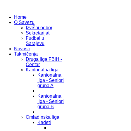
Home
O Savezu
Izvršni odbor
Sekretarijat
Fudbal u
Sarajevu
Novosti
Takmičenja
Druga liga FBiH -
Centar
Kantonalna liga
Kantonalna
liga - Seniori
grupa A
Kantonalna
liga - Seniori
grupa B
Omladinska liga
Kadeti