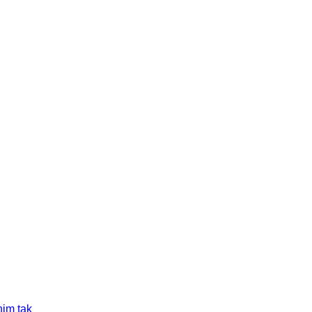
nim tak