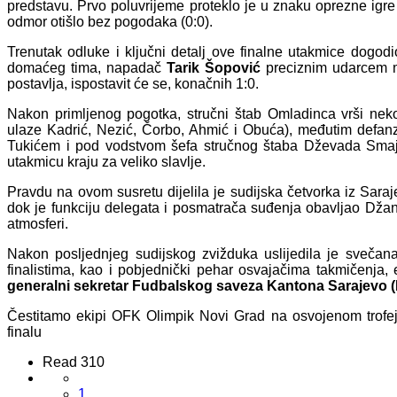
predstavu. Prvo poluvrijeme proteklo je u znaku oprezne igre
odmor otišlo bez pogodaka (0:0).
Trenutak odluke i ključni detalj ove finalne utakmice dogod
domaćeg tima, napadač
Tarik Šopović
preciznim udarcem m
postavlja, ispostavit će se, konačnih 1:0.
Nakon primljenog pogotka, stručni štab Omladinca vrši neko
ulaze Kadrić, Nezić, Čorbo, Ahmić i Obuća), međutim defan
Tukićem i pod vodstvom šefa stručnog štaba Dževada Smajo
utakmicu kraju za veliko slavlje.
Pravdu na ovom susretu dijelila je sudijska četvorka iz Sa
dok je funkciju delegata i posmatrača suđenja obavljao Džani
atmosferi.
Nakon posljednjeg sudijskog zvižduka uslijedila je svečan
finalistima, kao i pobjednički pehar osvajačima takmičenja
generalni sekretar Fudbalskog saveza Kantona Sarajevo 
Čestitamo ekipi OFK Olimpik Novi Grad na osvojenom trofej
finalu
Read 310
1