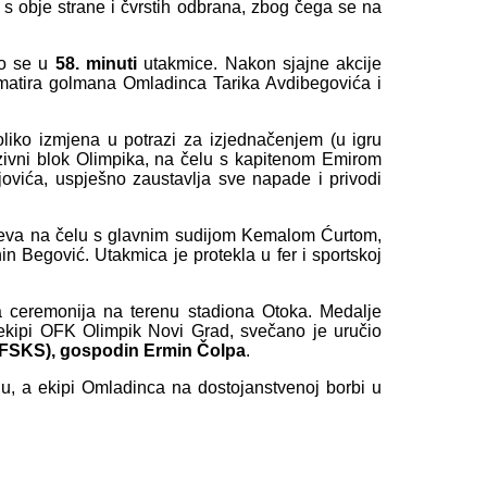
 s obje strane i čvrstih odbrana, zbog čega se na
io se u
58. minuti
utakmice. Nakon sjajne akcije
atira golmana Omladinca Tarika Avdibegovića i
liko izmjena u potrazi za izjednačenjem (u igru
zivni blok Olimpika, na čelu s kapitenom Emirom
vića, uspješno zaustavlja sve napade i privodi
rajeva na čelu s glavnim sudijom Kemalom Ćurtom,
n Begović. Utakmica je protekla u fer i sportskoj
a ceremonija na terenu stadiona Otoka. Medalje
, ekipi OFK Olimpik Novi Grad, svečano je uručio
(FSKS), gospodin Ermin Čolpa
.
u, a ekipi Omladinca na dostojanstvenoj borbi u