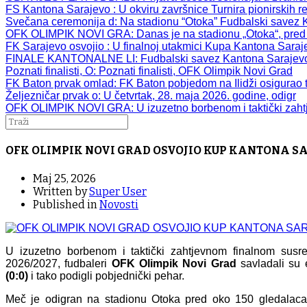
FS Kantona Sarajevo
: U okviru završnice Turnira pionirskih r
Svečana ceremonija d
: Na stadionu “Otoka” Fudbalski savez 
OFK OLIMPIK NOVI GRA
: Danas je na stadionu „Otoka“, pred
FK Sarajevo osvojio
: U finalnoj utakmici Kupa Kantona Saraj
FINALE KANTONALNE LI
: Fudbalski savez Kantona Sarajev
Poznati finalisti, O
: Poznati finalisti, OFK Olimpik Novi Grad
FK Baton prvak omlad
: FK Baton pobjedom na Ilidži osigurao t
Željezničar prvak o
: U četvrtak, 28. maja 2026. godine, odigr
OFK OLIMPIK NOVI GRA
: U izuzetno borbenom i taktički zah
OFK OLIMPIK NOVI GRAD OSVOJIO KUP KANTONA S
Maj 25, 2026
Written by
Super User
Published in
Novosti
U izuzetno borbenom i taktički zahtjevnom finalnom sus
2026/2027, fudbaleri
OFK Olimpik Novi Grad
savladali su
(0:0)
i tako podigli pobjednički pehar.
Meč je odigran na stadionu Otoka pred oko 150 gledalaca ko