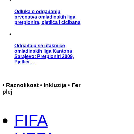
Odluka o odgađanju
prvenstva omladinskih liga
pretpionira, pjetlića i cicibana
Odgađaju se utakmice
omladinskih liga Kantona
Sarajevo: Pretpioniri 2009,
Pjetlići…
• Raznolikost • Inkluzija • Fer
plej
FIFA