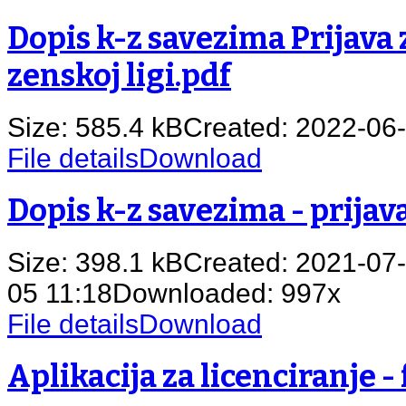
Dopis k-z savezima Prijava 
zenskoj ligi.pdf
Size: 585.4 kB
Created: 2022-06
File details
Download
Dopis k-z savezima - prijav
Size: 398.1 kB
Created: 2021-07
05 11:18
Downloaded:
997
x
File details
Download
Aplikacija za licenciranje -