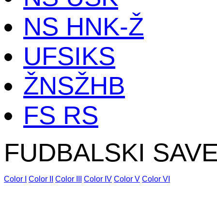
NS HNK-Ž
UFSIKS
ŽNSŽHB
FS RS
FUDBALSKI SAV
Color I
Color II
Color III
Color IV
Color V
Color VI