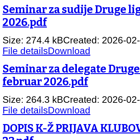
Seminar za sudije Druge lig
2026.pdf
Size: 274.4 kB
Created: 2026-02
File details
Download
Seminar za delegate Druge l
februar 2026.pdf
Size: 264.3 kB
Created: 2026-02
File details
Download
DOPIS K-Ž PRIJAVA KLUBOV