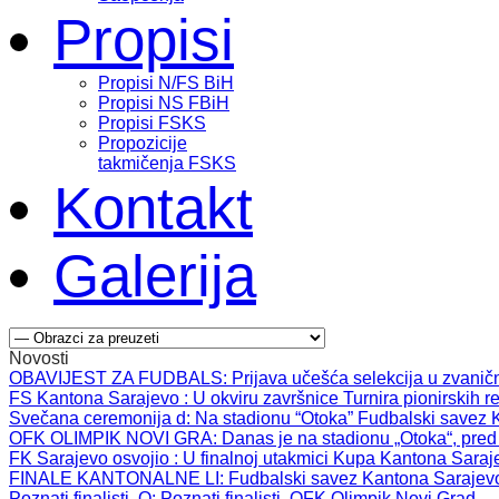
Propisi
Propisi N/FS BiH
Propisi NS FBiH
Propisi FSKS
Propozicije
takmičenja FSKS
Kontakt
Galerija
Novosti
OBAVIJEST ZA FUDBALS
: Prijava učešća selekcija u zvanič
FS Kantona Sarajevo
: U okviru završnice Turnira pionirskih r
Svečana ceremonija d
: Na stadionu “Otoka” Fudbalski savez 
OFK OLIMPIK NOVI GRA
: Danas je na stadionu „Otoka“, pred
FK Sarajevo osvojio
: U finalnoj utakmici Kupa Kantona Saraj
FINALE KANTONALNE LI
: Fudbalski savez Kantona Sarajev
Poznati finalisti, O
: Poznati finalisti, OFK Olimpik Novi Grad