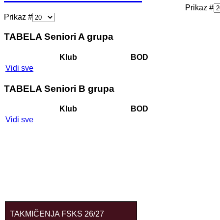
Prikaz #
Prikaz #
TABELA Seniori A grupa
Klub
BOD
Vidi sve
TABELA Seniori B grupa
Klub
BOD
Vidi sve
TAKMIČENJA FSKS 26/27