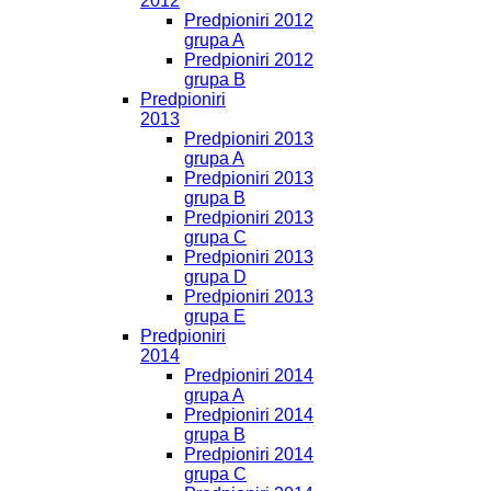
2012
Predpioniri 2012
grupa A
Predpioniri 2012
grupa B
Predpioniri
2013
Predpioniri 2013
grupa A
Predpioniri 2013
grupa B
Predpioniri 2013
grupa C
Predpioniri 2013
grupa D
Predpioniri 2013
grupa E
Predpioniri
2014
Predpioniri 2014
grupa A
Predpioniri 2014
grupa B
Predpioniri 2014
grupa C