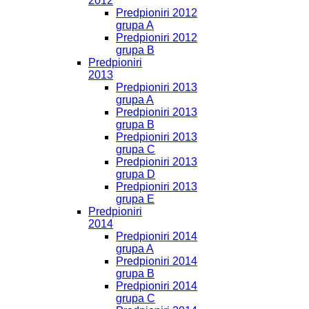
2012
Predpioniri 2012
grupa A
Predpioniri 2012
grupa B
Predpioniri
2013
Predpioniri 2013
grupa A
Predpioniri 2013
grupa B
Predpioniri 2013
grupa C
Predpioniri 2013
grupa D
Predpioniri 2013
grupa E
Predpioniri
2014
Predpioniri 2014
grupa A
Predpioniri 2014
grupa B
Predpioniri 2014
grupa C