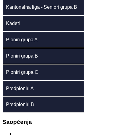
Kantonalna liga - Seniori grupa B
Kadeti
Pioniri grupa A
Pioniri grupa B
Pioniri grupa C
Predpioniri A
Predpioniri B
Saopćenja