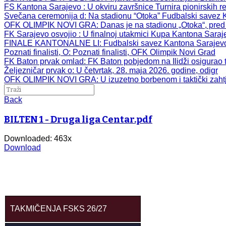
FS Kantona Sarajevo
: U okviru završnice Turnira pionirskih r
Svečana ceremonija d
: Na stadionu “Otoka” Fudbalski savez 
OFK OLIMPIK NOVI GRA
: Danas je na stadionu „Otoka“, pred
FK Sarajevo osvojio
: U finalnoj utakmici Kupa Kantona Saraj
FINALE KANTONALNE LI
: Fudbalski savez Kantona Sarajev
Poznati finalisti, O
: Poznati finalisti, OFK Olimpik Novi Grad
FK Baton prvak omlad
: FK Baton pobjedom na Ilidži osigurao t
Željezničar prvak o
: U četvrtak, 28. maja 2026. godine, odigr
OFK OLIMPIK NOVI GRA
: U izuzetno borbenom i taktički zah
Back
BILTEN 1 - Druga liga Centar.pdf
Downloaded:
463
x
Download
TAKMIČENJA FSKS 26/27