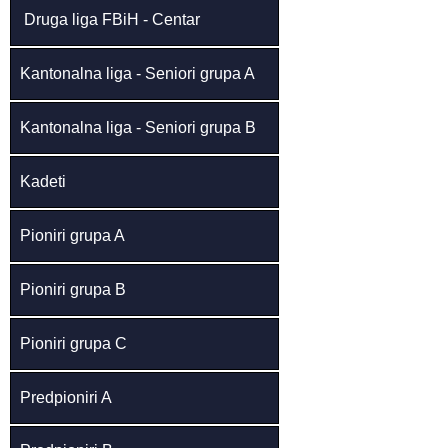
Druga liga FBiH - Centar
Kantonalna liga - Seniori grupa A
Kantonalna liga - Seniori grupa B
Kadeti
Pioniri grupa A
Pioniri grupa B
Pioniri grupa C
Predpioniri A